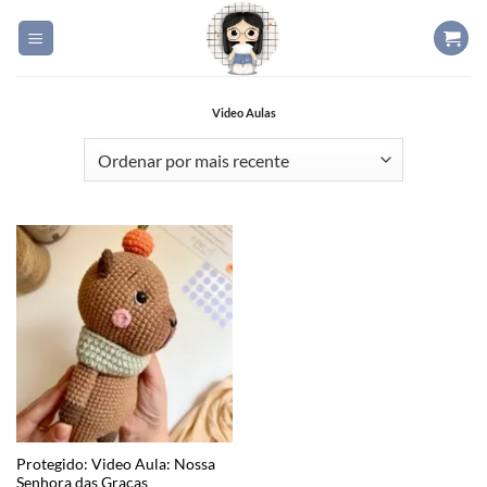
Skip
to
content
Video Aulas
Protegido: Video Aula: Nossa
Senhora das Graças