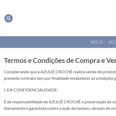
Skip
to
content
INÍCIO
REC
Termos e Condições de Compra e Ve
Considerando que a AZULIÊ CROCHÊ realiza venda de produtos 
presente contrato tem por finalidade estabelecer as condições
I. DA CONFIDENCIALIDADE:
É de responsabilidade da AZULIÊ CROCHÊ a preservação da conf
diariamente e garantida contra a ação de hackers, através de u