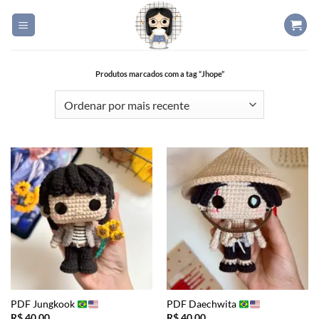
Skip
to
content
Produtos marcados com a tag “Jhope”
PDF Jungkook
PDF Daechwita
R$
40,00
R$
40,00