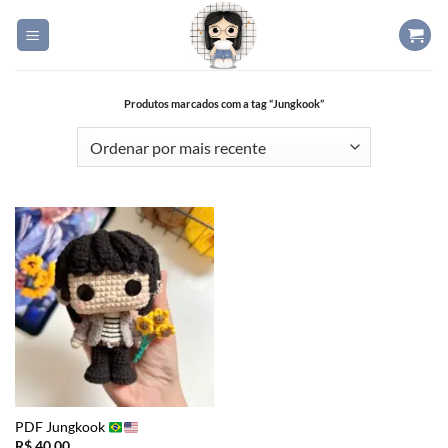
Skip
to
content
Produtos marcados com a tag “Jungkook”
PDF Jungkook
R$
40,00