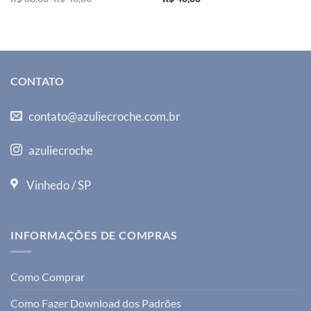
preço
preço
original
atual
era:
é:
R$ 60,00.
R$ 48,00.
CONTATO
contato@azuliecroche.com.br
azuliecroche
Vinhedo / SP
INFORMAÇÕES DE COMPRAS
Como Comprar
Como Fazer Download dos Padrões