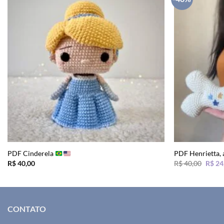
PDF Cinderela
PDF Henrietta, 
O
R$
40,00
R$
40,00
R$
24
preço
origin
era:
R$ 40
CONTATO