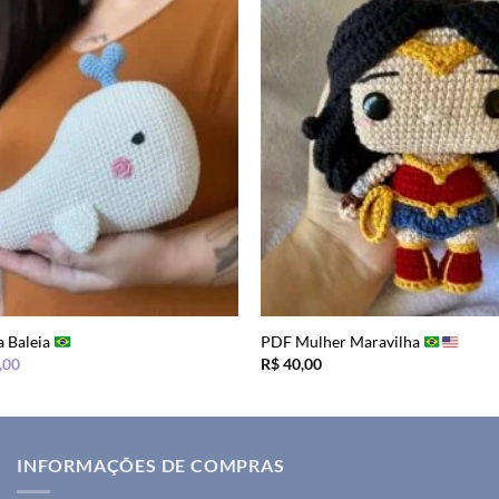
a Baleia
PDF Mulher Maravilha
O
,00
R$
40,00
preço
al
atual
é:
,00.
R$ 24,00.
INFORMAÇÕES DE COMPRAS