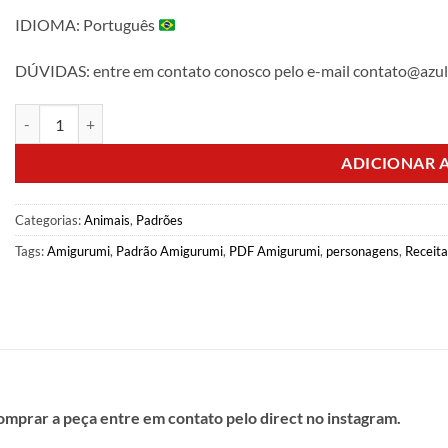
IDIOMA: Português
DÚVIDAS: entre em contato conosco pelo e-mail contato@azul
E - book Safári Baby
quantidade
ADICIONAR 
Categorias:
Animais
,
Padrões
Tags:
Amigurumi
,
Padrão Amigurumi
,
PDF Amigurumi
,
personagens
,
Receit
omprar a peça entre em contato pelo direct no instagram.