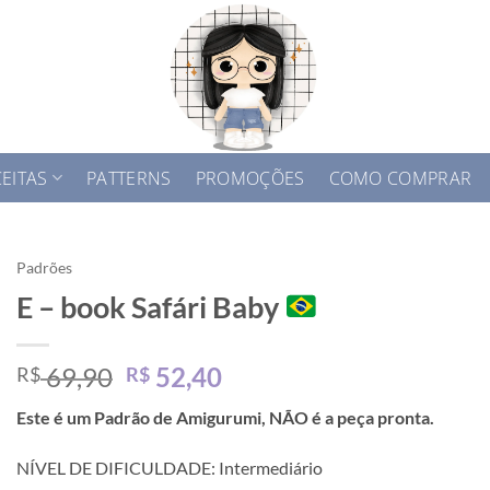
EITAS
PATTERNS
PROMOÇÕES
COMO COMPRAR
Padrões
E – book Safári Baby
O
O
69,90
52,40
R$
R$
preço
preço
Este é um Padrão de Amigurumi, NÃO é a peça pronta.
original
atual
era:
é:
NÍVEL DE DIFICULDADE: Intermediário
R$ 69,90.
R$ 52,40.