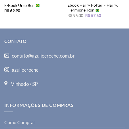
Ebook Harry Potter – Harry,
E-Book Urso Ben
Hermione, Ron
R$
69,90
O
O
R$
96,00
R$
57,60
preço
preço
original
atual
era:
é:
R$ 96,00.
R$ 57,60.
CONTATO
contato@azuliecroche.com.br
azuliecroche
Vinhedo / SP
INFORMAÇÕES DE COMPRAS
Como Comprar