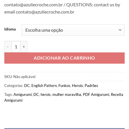
contato@azuliecroche.com.br / QUESTIONS: contact us by
email contato@azuliecroche.com.br
Idioma
PDF Mulher Maravilha
quantidade
ADICIONAR AO CARRINHO
SKU:
Não aplicável
Categorias:
DC
,
English Pattern
,
Funkos
,
Herois
,
Padrões
Tags:
Amigurumi
,
DC
,
herois
,
mulher maravilha
,
PDF Amigurumi
,
Receita
Amigurumi