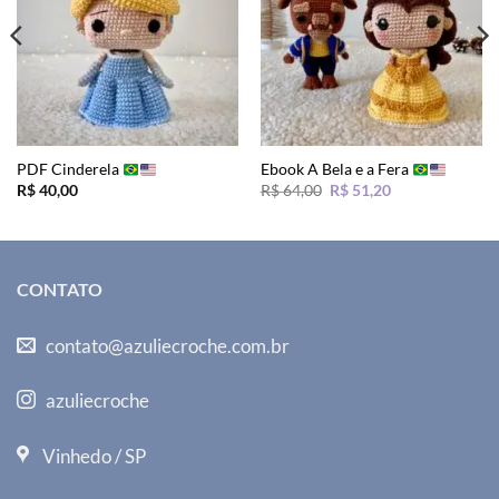
PDF Cinderela
Ebook A Bela e a Fera
O
O
R$
40,00
R$
64,00
R$
51,20
preço
preço
original
atual
era:
é:
R$ 64,00.
R$ 51,20.
CONTATO
contato@azuliecroche.com.br
azuliecroche
Vinhedo / SP