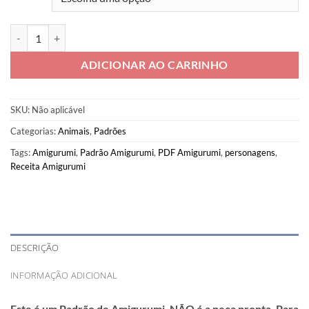
PDF Zoe Raposa
quantidade
ADICIONAR AO CARRINHO
SKU:
Não aplicável
Categorias:
Animais
,
Padrões
Tags:
Amigurumi
,
Padrão Amigurumi
,
PDF Amigurumi
,
personagens
,
Receita Amigurumi
DESCRIÇÃO
INFORMAÇÃO ADICIONAL
Este é um Padrão de Amigurumi, NÃO é a peça pronta. Para