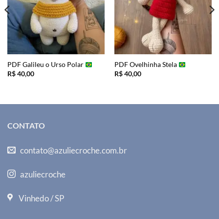
PDF Galileu o Urso Polar
PDF Ovelhinha Stela
R$
40,00
R$
40,00
CONTATO
contato@azuliecroche.com.br
azuliecroche
Vinhedo / SP