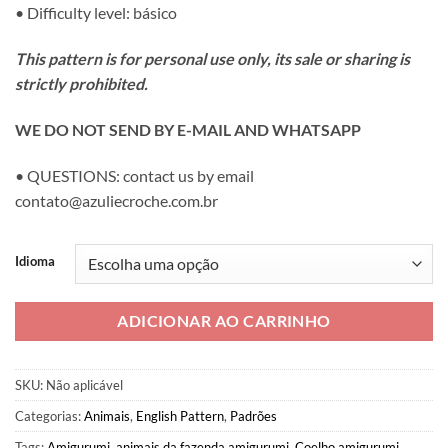
• Difficulty level: básico
This pattern is for personal use only, its sale or sharing is
strictly prohibited.
WE DO NOT SEND BY E-MAIL AND WHATSAPP
• QUESTIONS: contact us by email
contato@azuliecroche.com.br
Idioma
ADICIONAR AO CARRINHO
SKU:
Não aplicável
Categorias:
Animais
,
English Pattern
,
Padrões
Tags:
Amigurumi
,
animais da fazenda amigurumi
,
Coelho amigurumi
,