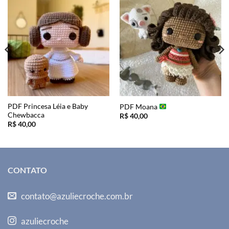
PDF Princesa Léia e Baby
PDF Moana
Chewbacca
R$
40,00
R$
40,00
CONTATO
contato@azuliecroche.com.br
azuliecroche