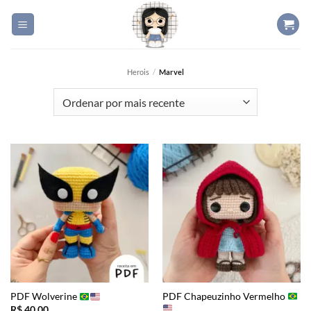
Skip
to
content
Herois
/
Marvel
PDF Chapeuzinho Vermelho
PDF Wolverine
R$
40,00