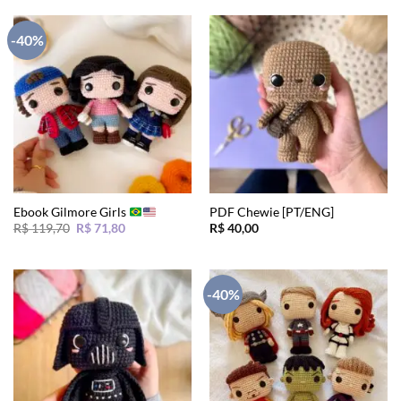
-40%
Ebook Gilmore Girls
PDF Chewie [PT/ENG]
O
O
R$
119,70
R$
71,80
R$
40,00
preço
preço
original
atual
era:
é:
R$ 119,70.
R$ 71,80.
-40%