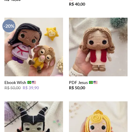
R$
40,00
-20%
Ebook Wish
PDF Jesus
O
O
R$
50,00
R$
39,90
R$
50,00
preço
preço
original
atual
era:
é:
R$ 50,00.
R$ 39,90.