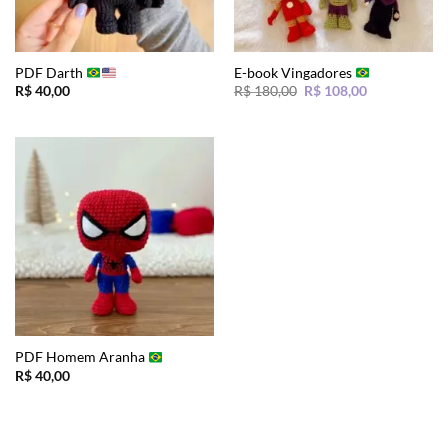
PDF Darth
E-book Vingadores
O
O
R$
40,00
R$
180,00
R$
108,00
preço
preço
original
atual
era:
é:
R$ 180,00.
R$ 108,00.
PDF Homem Aranha
R$
40,00