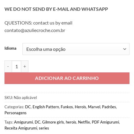
WE DO NOT SEND BY E-MAIL AND WHATSAPP
QUESTIONS: contact us by email
contato@azuliecroche.com.br
Idioma
PDF Tiana [PT/ENG] quantidade
ADICIONAR AO CARRINHO
SKU:
Não aplicável
Categorias:
DC
,
English Pattern
,
Funkos
,
Herois
,
Marvel
,
Padrões
,
Personagens
Tags:
Amigurumi
,
DC
,
Gilmore girls
,
herois
,
Netflix
,
PDF Amigurumi
,
Receita Amigurumi
,
series